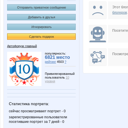
Moshniy
Night
Этот блог
Отправить приватное сообщение
блогеров
.
Добавить в друзья
Игнорировать
olga.az
кулибин
Посетит
Сделать подарок
Автофорум главный
Маринусик
Небесная 
популярность:
Посмотре
6821 место
рейтинг
4503
?
Привилегированный
пользователь
10
уровня
Статистика портрета:
сейчас просматривают портрет - 0
зарегистрированные пользователи
посетившие портрет за 7 дней - 0