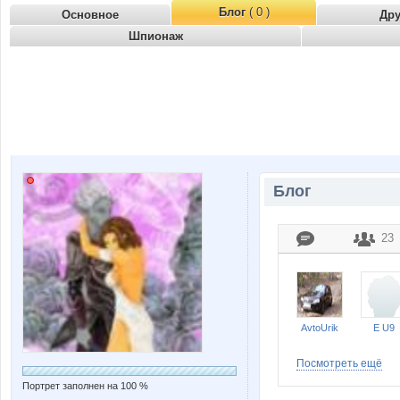
Блог
( 0 )
Основное
Др
Шпионаж
Блог
23
AvtoUrik
E U9
Посмотреть ещё
Портрет заполнен на 100 %